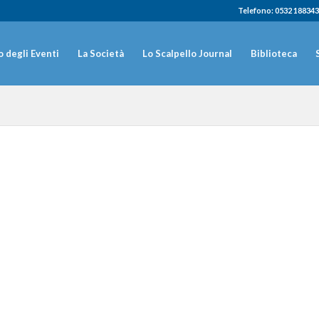
Telefono: 0532 188343
 degli Eventi
La Società
Lo Scalpello Journal
Biblioteca