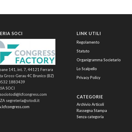
ERIA SOCI
LINK UTILI
Regolamento
Statuto
Organigramma Societario
Lo Scalpello
pane 141, int. 7, 44121 Ferrara
ta Gross-Gerau 4C Brunico (BZ)
Privacy Policy
 0532 1883439
IA SOCI
asociotodi@lcfcongress.com
CATEGORIE
A segreteria@otodi.it
Archivio Articoli
.lcfcongress.com
Rassegna Stampa
Senza categoria