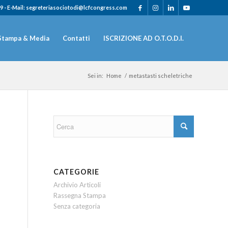
9 - E-Mail: segreteriasociotodi@lcfcongress.com
Stampa & Media
Contatti
ISCRIZIONE AD O.T.O.D.I.
Sei in:
Home
/
metastasti scheletriche
CATEGORIE
Archivio Articoli
Rassegna Stampa
Senza categoria