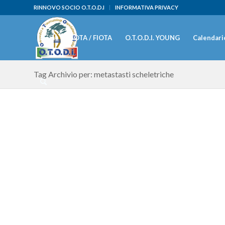
RINNOVO SOCIO O.T.O.D.I
INFORMATIVA PRIVACY
Home
IOTA / FIOTA
O.T.O.D.I. YOUNG
Calendario
Tag Archivio per: metastasti scheletriche