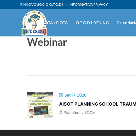
RINNOVO SOCIO O.T.O.D.I
INFORMATIVA PRIVACY
Home
IOTA / FIOTA
O.T.O.D.I. YOUNG
Calendario
Webinar
Set 17 2026
AISOT PLANNING SCHOOL TRAUMA
Piattaforma ZOOM