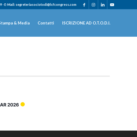
9 - E-Mail: segreteriasociotodi@lcfcongress.com
Stampa & Media
Contatti
ISCRIZIONE AD O.T.O.D.I.
AR 2026