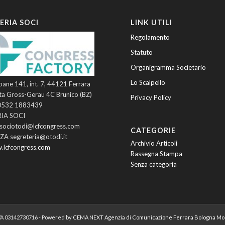
ERIA SOCI
LINK UTILI
Regolamento
Statuto
Organigramma Societario
Lo Scalpello
pane 141, int. 7, 44121 Ferrara
ta Gross-Gerau 4C Brunico (BZ)
Privacy Policy
 0532 1883439
IA SOCI
asociotodi@lcfcongress.com
CATEGORIE
A segreteria@otodi.it
Archivio Articoli
.lcfcongress.com
Rassegna Stampa
Senza categoria
P.IVA 03142730716 - Powered by
CEMA NEXT Agenzia di Comunicazione Ferrara Bologna M