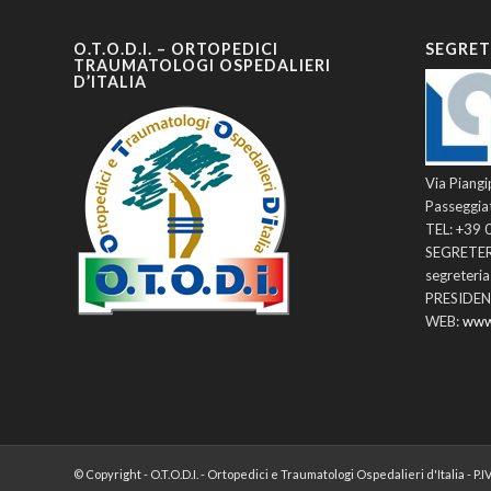
O.T.O.D.I. – ORTOPEDICI
SEGRET
TRAUMATOLOGI OSPEDALIERI
D’ITALIA
Via Piangi
Passeggia
TEL: +39
SEGRETER
segreteri
PRESIDENZ
WEB:
www
© Copyright - O.T.O.D.I. - Ortopedici e Traumatologi Ospedalieri d'Italia - 